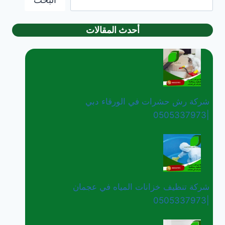
أحدث المقالات
شركة رش حشرات في الورقاء دبي
|0505337973
شركة تنظيف خزانات المياه في عجمان
|0505337973