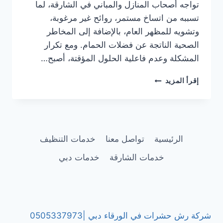
تواجه أصحاب المنازل والمباني في الشارقة، لما
تسببه من اتساخ مستمر، روائح غير مرغوبة،
وتشويه للمظهر العام، بالإضافة إلى المخاطر
الصحية الناتجة عن فضلات الحمام. ومع تكرار
المشكلة وعدم فاعلية الحلول المؤقتة، أصبح…
تركيب
إقرأ المزيد
طارد
الحمام
في
الشارقة
|0505337973
الرئيسية
تواصل معنا
خدمات التنظيف
|
تركيب
خدمات الشارقة
خدمات دبي
مسامير
طارد
الحمام
شركة رش حشرات في الورقاء دبي |0505337973