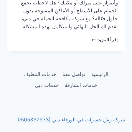
وأضرار على منزلك أو مكتبك؟ هل لاحظت تجمع
الحمام على الأسطح أو الأماكن المفتوحة بدون
حلول فعّالة؟ مع شركة مكافحة الحمام في دبي،
نقدم لك الحل النهائي والمتكامل لهذه المشكلة…
شركة
إقرأ المزيد
مكافحة
الحمام
في
دبي
|0505337973|
الرئيسية
تواصل معنا
خدمات التنظيف
تركيب
شبك
خدمات الشارقة
خدمات دبي
وأشواك
طاردة
للحمام
شركة رش حشرات في الورقاء دبي |0505337973