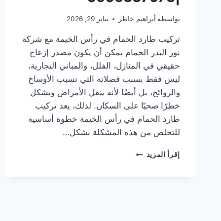
بواسطة
أبراهيم خاطر
يناير 29, 2026
تركيب طارد الحمام في رأس الخيمة مع شركة
نور البدر الحمام يمكن أن يكون مصدر إزعاج
حقيقي في المنازل، الفلل، والمباني التجارية،
ليس فقط بسبب فضلاته التي تسبب الأوساخ
والروائح، بل أيضًا لأنه ينقل الأمراض ويشكل
خطرًا صحيًا على السكان. لذلك، يعد تركيب
طارد الحمام في رأس الخيمة خطوة أساسية
للتخلص من هذه المشكلة بشكل…
تركيب
إقرأ المزيد
طارد
الحمام
في
رأس
الخيمة
|0505337973