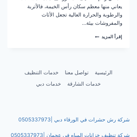
يعاني منها معظم سكان رأس الخيمة، فالأتربة
والرطوبة والحرارة العالية تجعل الأثاث
والمفروشات بيئة…
شركة
إقرأ المزيد
تنظيف
كنب
بالبخار
في
رأس
الرئيسية
تواصل معنا
خدمات التنظيف
الخيمة/0505337973
خدمات الشارقة
خدمات دبي
شركة رش حشرات في الورقاء دبي |0505337973
شركة تنظيف خزانات المياه في عجمان |0505337973