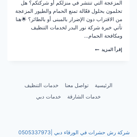
المزعجة التي تنتشر في منزلكم أو شركتكم؟ هل
تحلمون بحلول فعّالة تمنع الحمام والطيور المزعجة
من الاقتراب دون الإضرار بالمبنى أو بالطائر؟ 🌟هنا
تأتي خبرة شركة نور البدر لخدمات التنظيف
ومكافحة الحمام…
شركة
إقرأ المزيد
مكافحة
الحمام
في
عجمان
|0505337973|
الرئيسية
تواصل معنا
خدمات التنظيف
تركيب
أشواك
خدمات الشارقة
خدمات دبي
وطارد
حمام
شركة رش حشرات في الورقاء دبي |0505337973