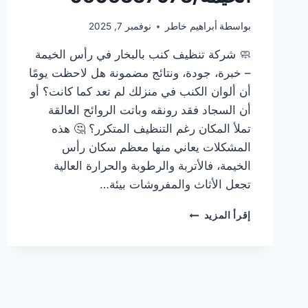
بواسطة
أبراهيم خاطر
نوفمبر 7, 2025
🧼 شركة تنظيف كنب بالبخار في رأس الخيمة
– خبرة، جودة، ونتائج مضمونة هل لاحظت يومًا
أن ألوان الكنب في منزلك لم تعد كما كانت؟ أو
أن السجاد فقد رونقه وباتت الروائح العالقة
تملأ المكان رغم التنظيف المتكرر؟ 🤔 هذه
المشكلات يعاني منها معظم سكان رأس
الخيمة، فالأتربة والرطوبة والحرارة العالية
تجعل الأثاث والمفروشات بيئة…
شركة
إقرأ المزيد
تنظيف
كنب
بالبخار
في
رأس
الخيمة/0505337973