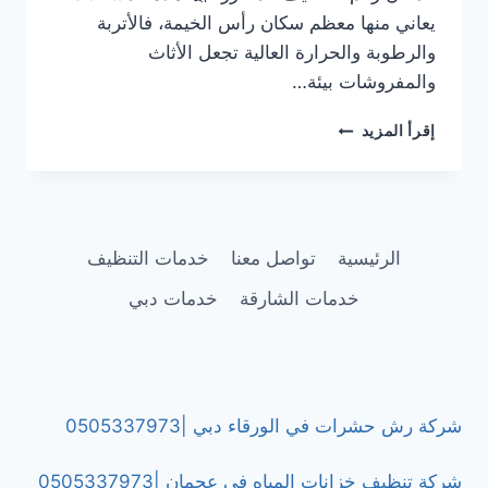
يعاني منها معظم سكان رأس الخيمة، فالأتربة
والرطوبة والحرارة العالية تجعل الأثاث
والمفروشات بيئة…
شركة
إقرأ المزيد
تنظيف
كنب
بالبخار
في
رأس
الرئيسية
تواصل معنا
خدمات التنظيف
الخيمة/0505337973
خدمات الشارقة
خدمات دبي
شركة رش حشرات في الورقاء دبي |0505337973
شركة تنظيف خزانات المياه في عجمان |0505337973