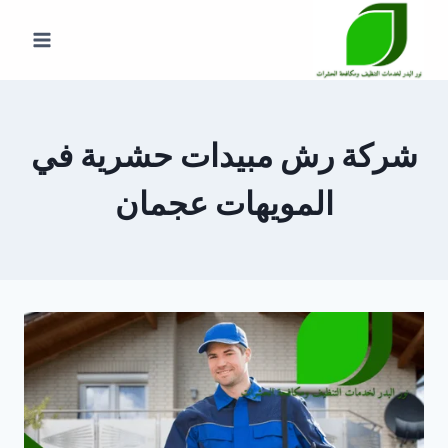
لتجاوز
لى
لمحتوى
شركة رش مبيدات حشرية في
المويهات عجمان