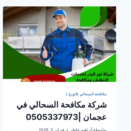
مكافحة السحالي (الوزغ )
شركة مكافحة السحالي في
عجمان |0505337973
بواسطة
أبراهيم خاطر
فبراير 5, 2026