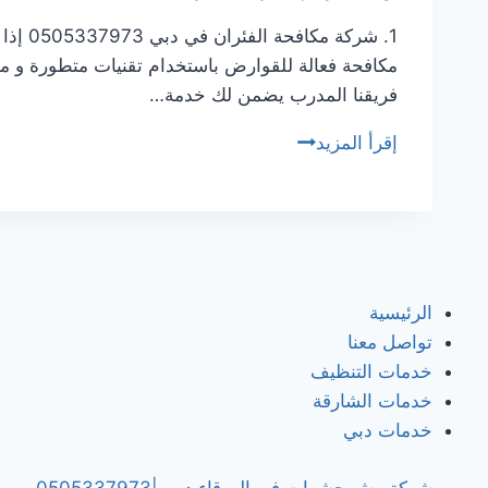
1. شر
مكافحة فعالة للقوارض باستخدام تقنيات متطورة و من
فريقنا المدرب يضمن لك خدمة…
شركة
إقرأ المزيد
مكافحة
الفئران
في
دبي/0505337973
الرئيسية
تواصل معنا
خدمات التنظيف
خدمات الشارقة
خدمات دبي
شركة رش حشرات في الورقاء دبي |0505337973