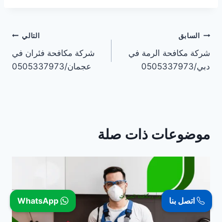
تصفّح
السابق
التالي
شركة مكافحة الرمة في
شركة مكافحة فئران في
المقالات
دبي/0505337973
عجمان/0505337973
موضوعات ذات صلة
اتصل بنا
WhatsApp