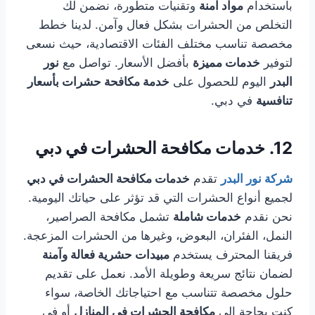
باستخدام
مواد آمنة
وتقنيات متطورة، نضمن لك
التخلص من الحشرات بشكل فعال وآمن. لدينا خطط
مخصصة تناسب مختلف الفئات الاقتصادية، حيث نسعى
لتوفير
خدمات مميزة
بأفضل الأسعار. تواصل مع
نور
البدر
اليوم للحصول على
خدمة مكافحة حشرات بأسعار
تنافسية
في دبي.
12.
خدمات
مكافحة الحشرات
في دبي
شركة نور البدر
تقدم
خدمات مكافحة الحشرات في دبي
لجميع أنواع الحشرات التي قد تؤثر على حياتك اليومية.
نحن نقدم
خدمات شاملة
تشمل مكافحة الصراصير،
النمل، الفئران، البعوض، وغيرها من الحشرات المزعجة.
فريقنا المحترف يستخدم
مبيدات حشرية فعالة وآمنة
لضمان نتائج سريعة وطويلة الأمد. نعمل على تقديم
حلول مخصصة تتناسب مع احتياجاتك الخاصة، سواء
كنت بحاجة إلى
مكافحة الحشرات في المنازل
أو في